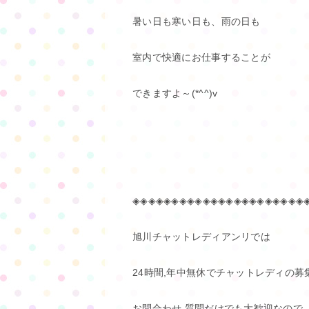
暑い日も寒い日も、雨の日も
室内で快適にお仕事することが
できますよ～(*^^)v
◈◈◈◈◈◈◈◈◈◈◈◈◈◈◈◈◈◈◈◈◈◈
旭川チャットレディアンリでは
24時間,年中無休でチャットレディの
お問合わせ,質問だけでも大歓迎なので