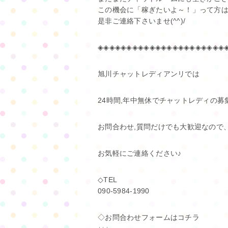
この機会に「稼ぎたいよ～！」って方
是非ご連絡下さいませ(^^)/
◈◈◈◈◈◈◈◈◈◈◈◈◈◈◈◈◈◈◈◈◈◈
旭川チャットレディアンリでは
24時間,年中無休でチャットレディの
お問合わせ,質問だけでも大歓迎なので
お気軽にご連絡ください♪
◇TEL
090-5984-1990
◇お問合わせフォームはコチラ